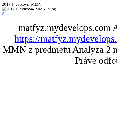
2017 1. cvikova- MMN
Spať
matfyz.mydevelops.com
A
https://matfyz.mydevelop
MMN z predmetu Analyza 2 n
Práve odfo